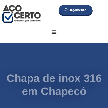
Orçamento
Chapa de inox 316
em Chapecó