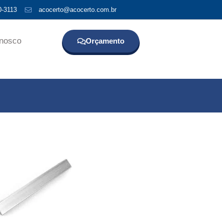
0-3113
acocerto@acocerto.com.br
onosco
Orçamento