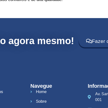
ão agora mesmo!
Fazer 
Navegue
Informa
os
Home
Av. San
001
Sobre