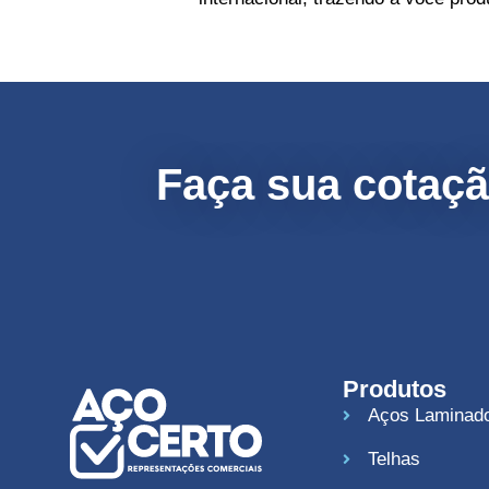
Faça sua cotaç
Produtos
Aços Laminad
Telhas