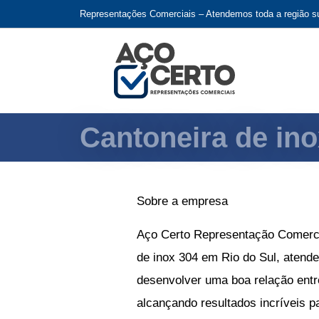
Representações Comerciais – Atendemos toda a região su
Cantoneira de ino
Sobre a empresa
Aço Certo Representação Comerci
de inox 304 em Rio do Sul
, atend
desenvolver uma boa relação entr
alcançando resultados incríveis p