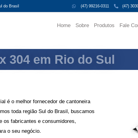
l do Brasil
(47) 99216-0311
(47) 303
Home
Sobre
Produtos
Fale C
x 304 em Rio do Sul
al é o melhor
fornecedor de cantoneira
emos toda região Sul do Brasil, buscamos
e os fabricantes e consumidores,
ara o seu negócio.