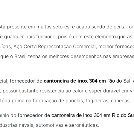
está presente em muitos setores, e acaba sendo de certa fo
 qualquer país funcione, pois é com este elemento que as
ruídas, Aço Certo Representação Comercial, melhor
fornece
ue o Brasil tenha os melhores desempenhos nas empresas, f
ial,
fornecedor de
,
cantoneira de inox 304 em
Rio do Sul
 possui bastante resistência ao calor e super durável em v
ria prima na fabricação de panelas, frigideiras, canecas.
mínio do
fornecedor de
cantoneira de inox 304 em Rio do S
dústrias navais, automotivas e aeronáuticas.