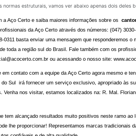
s normas estruturais, vamos ver abaixo apenas dois deles 
 a Aço Certo e saiba maiores informações sobre os
canto
rofissionais da Aço Certo através dos números: (
047) 3030
8-0311 basta enviar uma mensagem que responderemos o ma
de toda a região sul do Brasil. Fale também com os profiss
ial@acocerto.com.br
ou acessando o nosso site:
www.acoc
e em contato com a equipe da Aço Certo agora mesmo e te
o do Sul
irá fornecer um serviço exclusivo, apropriado às 
 Venha nos visitar, estamos localizados na: R. Mal. Florian
 tem alcançado resultados muito positivos neste ramo ao l
e lhe proporcionar! Representamos marcas tradicionais da 
utos confiáveis e de alta qualidade.