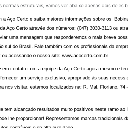
s normas estruturais, vamos ver abaixo apenas dois deles 
 a Aço Certo e saiba maiores informações sobre os
Bobin
 da Aço Certo através dos números: (
047) 3030-3113
ou atra
nviar uma mensagem que responderemos o mais breve possí
gião sul do Brasil. Fale também com os profissionais da emp
r
ou acessando o nosso site:
www.acocerto.com.br
e em contato com a equipe da Aço Certo agora mesmo e te
á fornecer um serviço exclusivo, apropriado às suas necess
 nos visitar, estamos localizados na: R. Mal. Floriano, 74 
 tem alcançado resultados muito positivos neste ramo ao l
e lhe proporcionar! Representamos marcas tradicionais da 
utos confiáveis e de alta qualidade.