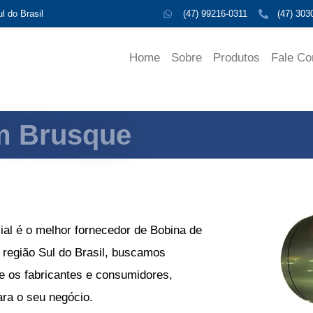
l do Brasil
(47) 99216-0311
(47) 303
Home
Sobre
Produtos
Fale C
m Brusque
al é o melhor
fornecedor de Bobina de
 região Sul do Brasil, buscamos
e os fabricantes e consumidores,
ara o seu negócio.