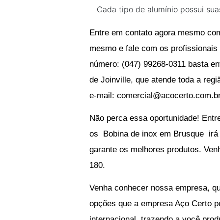
Cada tipo de alumínio possui sua
Entre em contato agora mesmo com
mesmo e fale com os profissionais
número: (047) 99268-0311 basta e
de Joinville, que atende toda a re
e-mail:
comercial@acocerto.com.b
Não perca essa oportunidade! Entr
os
Bobina de inox em Brusque
ir
garante os melhores produtos. Venha
180.
Venha conhecer nossa empresa, que
opções que a empresa Aço Certo pod
internacional, trazendo a você prod