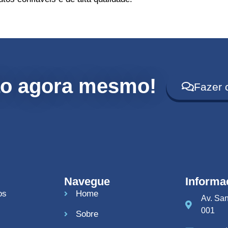
ão agora mesmo!
Fazer 
Navegue
Informa
os
Home
Av. San
001
Sobre