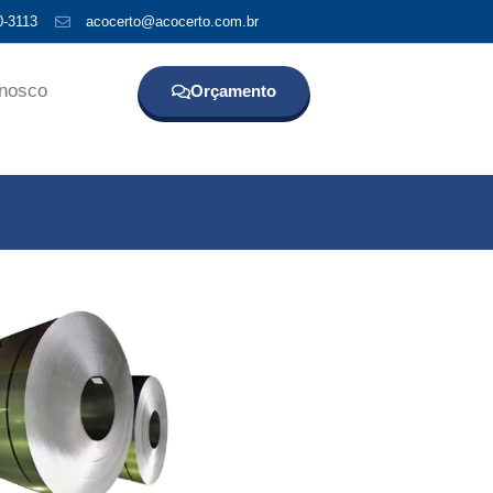
0-3113
acocerto@acocerto.com.br
onosco
Orçamento