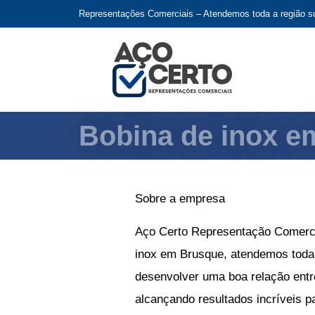
Representações Comerciais – Atendemos toda a região su
Bobina de inox e
Sobre a empresa
Aço Certo Representação Comerci
inox em Brusque
, atendemos toda
desenvolver uma boa relação entr
alcançando resultados incríveis p