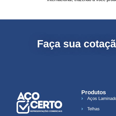
Faça sua cotaç
Produtos
Aços Laminad
Telhas